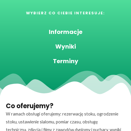
WYBIERZ CO CIEBIE INTERESUJE:
Informacje
Wyniki
Terminy
Co oferujemy?
W ramach obsługi oferujemy: rezerwację stoku,
ogrodzenie
stoku,
ustawienie slalomu,
pomiar czasu,
obsługę
techniczną,
zdjęcia i filmy z zawodów,
dyplomy i puchary,
wyniki